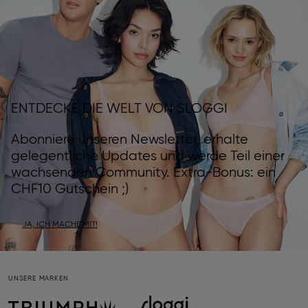
ENTDECKE DIE WELT VON SLOGGI
Abonniere unseren Newsletter, erhalte
gelegentliche Updates und werde Teil einer
wachsenden Community. Extra-Bonus: ein
CHF10 Gutschein ;)
JA, ICH MACHE MIT!
UNSERE MARKEN