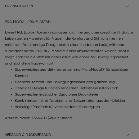
EIGENSCHAFTEN
90% MODAL, 10% ELASTAN
Diese FREE Evolve Hipster-Slips lassen dich frei und uneingeschränkt durchs
Leben gehen – perfekt für Frauen, die Komfort und Stil nicht trennen
möchten. Das trendige Design bietet einen modernen Look, während
superdehnbares LENZING™ Modal für eine unwiderstehlich weiche Haptik
sorgt. Erobere die Welt mit dem Gefühl von absoluter Bewegungsfreiheit
und höchstem Tragekomfort.
Superweiches und dehnbares Lenzing MicroModal® für luxuriösen
Komfort
Höchster Komfort und Bewegungsfreiheit den ganzen Tag
Trendiges Design für einen modernen, selbstbewussten Look
Superweicher elastischer Bund ohne Druckstellen
Kombinierbar mit einfarbigen und Spitzenteilen aus der Kollektion
Vielseitige Passform für verschiedene Körpertypen
Artikelnummer: 10224703
(7613113108629)
VERSAND & RÜCKVERSAND