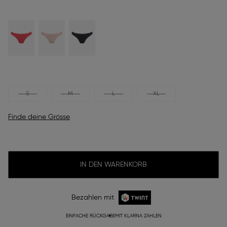
S
M
L
XL
Finde deine Grösse
IN DEN WARENKORB
Bezahlen mit
EINFACHE RÜCKGABE
MIT KLARNA ZAHLEN