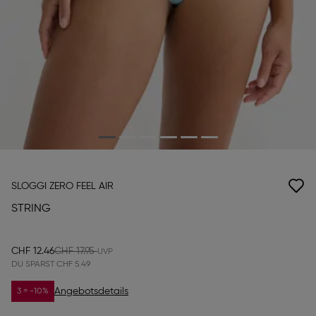
SLOGGI ZERO FEEL AIR
STRING
CHF 12.46
CHF 17.95
DU SPARST
CHF 5.49
Angebotsdetails
3 = -10%