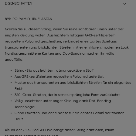
EIGENSCHAFTEN
89% POLYAMID, 11% ELASTAN
Greifen Sie zu diesem String, wenn Sie keine sichtbaren Linien unter der
engsten Kleidung wollen. Aus leichtem, luftigem GRS-zertifiziertem
recyceltem Polyamid geschnitten, verbindet er ein zartes Spiel aus
transparenten und blickdichten Streifen mit einem klaren, modernen Look.
Nahtlos geschnittene Kanten und Dot-Bonding machen ihn völlig
unauffällig.
String-Slip aus leichtem, atmungsaktivem Stoff
Aus GRS-zertifiziertem recyceltem Polyamid gefertigt
Muster aus transparenten und blickdichten Streifen für ein elegantes
Finish
360-Grad-Stretch, der in seine ursprüngliche Form zurückkehrt
Völlig unsichtbar unter enger Kleidung dank Dot-Bonding-
Technologie
Ohne Etiketten und ohne Nähte für ein echtes Gefühl der zweiten
Haut
Als Teil der ZERO Feel Air Linie bringt dieser String nahtlosen, kaum