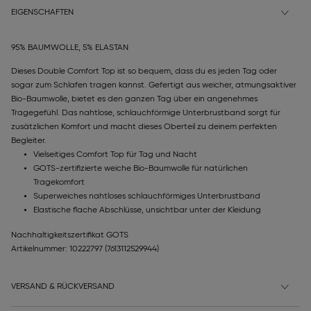
EIGENSCHAFTEN
95% BAUMWOLLE, 5% ELASTAN
Dieses Double Comfort Top ist so bequem, dass du es jeden Tag oder
sogar zum Schlafen tragen kannst. Gefertigt aus weicher, atmungsaktiver
Bio-Baumwolle, bietet es den ganzen Tag über ein angenehmes
Tragegefühl. Das nahtlose, schlauchförmige Unterbrustband sorgt für
zusätzlichen Komfort und macht dieses Oberteil zu deinem perfekten
Begleiter.
Vielseitiges Comfort Top für Tag und Nacht
GOTS-zertifizierte weiche Bio-Baumwolle für natürlichen
Tragekomfort
Superweiches nahtloses schlauchförmiges Unterbrustband
Elastische flache Abschlüsse, unsichtbar unter der Kleidung
Nachhaltigkeitszertifikat GOTS
Artikelnummer: 10222797
(7613112529944)
VERSAND & RÜCKVERSAND