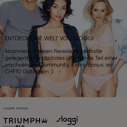
ENTDECKE DIE WELT VON SLOGGI
Abonniere unseren Newsletter, erhalte
gelegentliche Updates und werde Teil einer
wachsenden Community. Extra-Bonus: ein
CHF10 Gutschein ;)
JA, ICH MACHE MIT!
UNSERE MARKEN