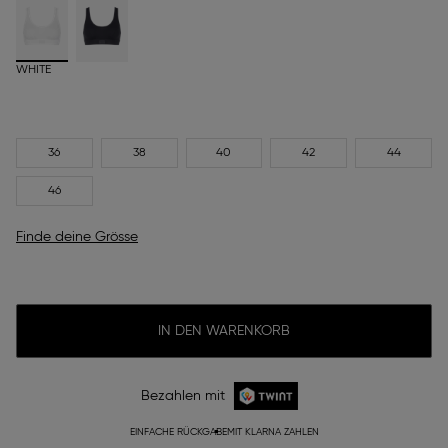
WHITE
36
38
40
42
44
46
Finde deine Grösse
IN DEN WARENKORB
Bezahlen mit
EINFACHE RÜCKGABE
MIT KLARNA ZAHLEN