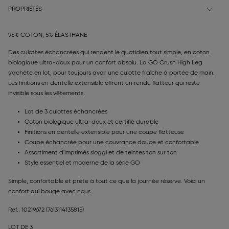
PROPRIÉTÉS
95% COTON, 5% ÉLASTHANE
Des culottes échancrées qui rendent le quotidien tout simple, en coton
biologique ultra-doux pour un confort absolu. La GO Crush High Leg
s'achète en lot, pour toujours avoir une culotte fraîche à portée de main.
Les finitions en dentelle extensible offrent un rendu flatteur qui reste
invisible sous les vêtements.
Lot de 3 culottes échancrées
Coton biologique ultra-doux et certifié durable
Finitions en dentelle extensible pour une coupe flatteuse
Coupe échancrée pour une couvrance douce et confortable
Assortiment d'imprimés sloggi et de teintes ton sur ton
Style essentiel et moderne de la série GO
Simple, confortable et prête à tout ce que la journée réserve. Voici un
confort qui bouge avec nous.
Ref.: 10219672
(7613114135815)
LOT DE 3