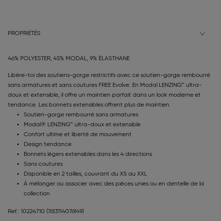
PROPRIÉTÉS
46% POLYESTER, 45% MODAL, 9% ÉLASTHANE
Libère-toi des soutiens-gorge restrictifs avec ce soutien-gorge rembourré
sans armatures et sans coutures FREE Evolve. En Modal LENZING™ ultra-
doux et extensible, il offre un maintien parfait dans un look moderne et
tendance. Les bonnets extensibles offrent plus de maintien.
Soutien-gorge rembourré sans armatures
Modal® LENZING™ ultra-doux et extensible
Confort ultime et liberté de mouvement
Design tendance
Bonnets légers extensibles dans les 4 directions
Sans coutures
Disponible en 2 tailles, couvrant du XS au XXL
À mélanger ou associer avec des pièces unies ou en dentelle de la
collection
Ref.: 10224710
(7613114076149)