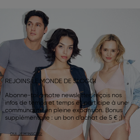
REJOINS LE MONDE DE SLOGGI
Abonne-toi à notre newsletter, reçois nos
infos de temps et temps et participe à une
communauté en pleine expansion. Bonus
supplémentaire : un bon d'achat de 5 € ;)
OUI, JE M’INSCRIS!