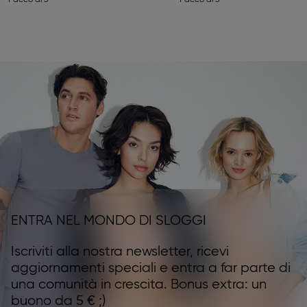
Pacco di 3
Pacco di 3
ENTRA NEL MONDO DI SLOGGI
Iscriviti alla nostra newsletter, ricevi
aggiornamenti speciali e entra a far parte di
una comunità in crescita. Bonus extra: un
buono da 5 € ;)