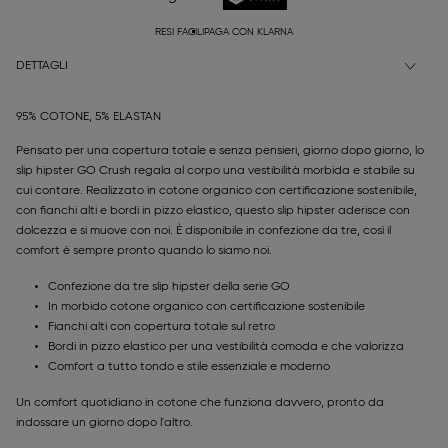
RESI FACILI
PAGA CON KLARNA
DETTAGLI
95% COTONE, 5% ELASTAN
Pensato per una copertura totale e senza pensieri, giorno dopo giorno, lo
slip hipster GO Crush regala al corpo una vestibilità morbida e stabile su
cui contare. Realizzato in cotone organico con certificazione sostenibile,
con fianchi alti e bordi in pizzo elastico, questo slip hipster aderisce con
dolcezza e si muove con noi. È disponibile in confezione da tre, così il
comfort è sempre pronto quando lo siamo noi.
Confezione da tre slip hipster della serie GO
In morbido cotone organico con certificazione sostenibile
Fianchi alti con copertura totale sul retro
Bordi in pizzo elastico per una vestibilità comoda e che valorizza
Comfort a tutto tondo e stile essenziale e moderno
Un comfort quotidiano in cotone che funziona davvero, pronto da
indossare un giorno dopo l'altro.