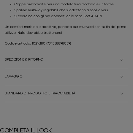
Coppe preformate per una modellatura morbida e uniforme
Spalline multiway regolabili che si adattano a scolli diversi
Si coordina con gli slip abbinati della serie Soft ADAPT
Un comfort morbido e adattivo, pensato per muoversi con te fin dal primo
utilizzo. Nulla dovrebbe trattenerci.
Codice articolo: 10216180
(7611358898039)
SPEDIZIONE & RITORNO
LAVAGGIO
STANDARD DI PRODOTTO E TRACCIABILITÀ
COMPLETA IL LOOK