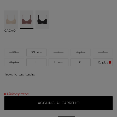
CACAO
XS
XS plus
S
S plus
M
M plus
L
L plus
XL
XL plus
Trova la tua taglia
Ultimo pezzo
AGGIUNGI AL CARRELLO