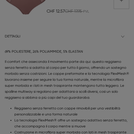
CHF 12.57
CHF 17.95
DETTAGLI
69% POLIESTERE, 26% POLIAMMIDE, 5% ELASTAN
Il comfort che asseconda il movimento parte da qui: questo reggiseno
senza ferretto si adatta al corpo per tutto il giorno, offrendo un sostegno
morbido senza costrizioni. Le coppe preformate e la tecnologia FlexiMesh®
lavorano insieme per seguire la tua forma naturale, mentre la microfibra
super morbida e i lati in mesh traspirante mantengono tutto leggero. Le
spalline multiway si regolano per adattarsi a scolli diversi, così un solo
reggiseno si abbina a più capi del tuo guardaroba.
Reggiseno senza ferretto con coppe rimovibili per una vestibilità
personalizzabile e una forma naturale
La tecnologia FlexiMesh® offre un sostegno adattivo senza ferretto,
che accompagna il corpo mentre si muove
Costruzione in microfibra super morbida con lati in mesh traspirante