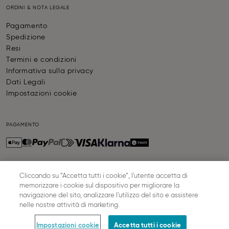
ORDINI & NOTA LEGALE
Pagamento
Spedizione
Resi
Termini e condizioni
Informativa sulla privacy
Dati Legali
Impostazioni cookie
PAGAMENTO
Cliccando su “Accetta tutti i cookie”, l'utente accetta di
SPEDIZIONE
memorizzare i cookie sul dispositivo per migliorare la
navigazione del sito, analizzare l'utilizzo del sito e assistere
nelle nostre attività di marketing.
© SLOGGI
2026
ALL RIGHTS RESERVED
Impostazioni cookie
Accetta tutti i cookie