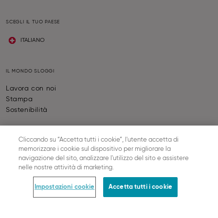
SCEGLI IL TUO PAESE
ITALIANO
IL MONDO SLOGGI
Lavora con noi
Stampa
Sostenibilità
Cliccando su “Accetta tutti i cookie”, l'utente accetta di
AIUTO
memorizzare i cookie sul dispositivo per migliorare la
Contatti
navigazione del sito, analizzare l'utilizzo del sito e assistere
nelle nostre attività di marketing.
Calcolatore di taglie
FAQ
Impostazioni cookie
Accetta tutti i cookie
SLOGGI ABC
Together we grow
Stato dell'ordine