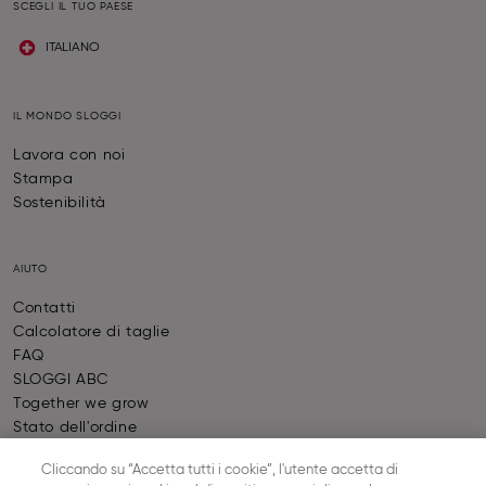
SCEGLI IL TUO PAESE
ITALIANO
IL MONDO SLOGGI
Lavora con noi
Stampa
Sostenibilità
AIUTO
Contatti
Calcolatore di taglie
FAQ
SLOGGI ABC
Together we grow
Stato dell'ordine
Recesso Dal Contratto
Cliccando su “Accetta tutti i cookie”, l'utente accetta di