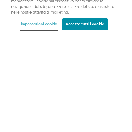
memorizzare i cookie sul dispositivo per migliorare la
navigazione del sito, analizzare l'utilizzo del sito e assistere
ORDINI & NOTA LEGALE
nelle nostre attività di marketing.
Pagamento
Impostazioni cookie
Accetta tutti i cookie
Spedizione
Resi
Termini e condizioni
Informativa sulla privacy
Dati Legali
Impostazioni cookie
PAGAMENTO
SPEDIZIONE