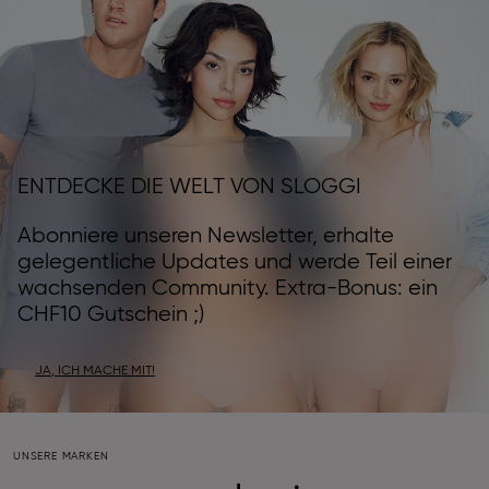
ENTDECKE DIE WELT VON SLOGGI
Abonniere unseren Newsletter, erhalte
gelegentliche Updates und werde Teil einer
wachsenden Community. Extra-Bonus: ein
CHF10 Gutschein ;)
JA, ICH MACHE MIT!
UNSERE MARKEN