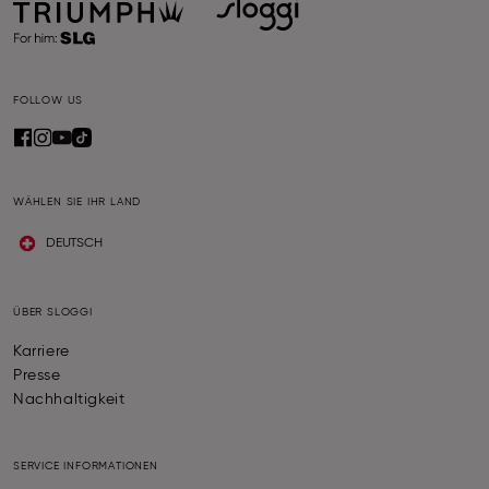
FOLLOW US
WÄHLEN SIE IHR LAND
DEUTSCH
ÜBER SLOGGI
Karriere
Presse
Nachhaltigkeit
SERVICE INFORMATIONEN