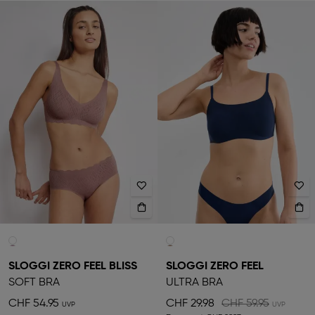
SLOGGI ZERO FEEL BLISS
SLOGGI ZERO FEEL
SOFT BRA
ULTRA BRA
CHF 54.95
CHF 29.98
CHF 59.95