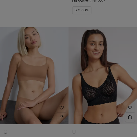
Du sparst
CHF 29.97
3 = -10%