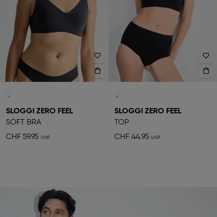
SLOGGI ZERO FEEL
SLOGGI ZERO FEEL
SOFT BRA
TOP
CHF 59.95
CHF 44.95