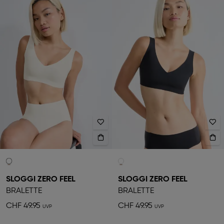
SLOGGI ZERO FEEL
SLOGGI ZERO FEEL
BRALETTE
BRALETTE
CHF 49.95
CHF 49.95