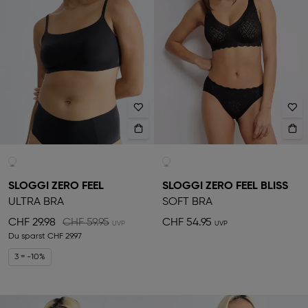
SLOGGI ZERO FEEL
SLOGGI ZERO FEEL BLISS
ULTRA BRA
SOFT BRA
CHF 29.98
CHF 59.95
CHF 54.95
Du sparst
CHF 29.97
3 = -10%