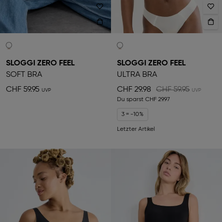
SLOGGI ZERO FEEL
SLOGGI ZERO FEEL
SOFT BRA
ULTRA BRA
CHF 59.95
CHF 29.98
CHF 59.95
Du sparst
CHF 29.97
3 = -10%
Letzter Artikel