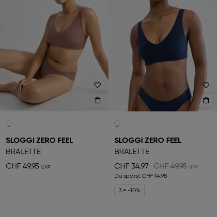
SLOGGI ZERO FEEL
SLOGGI ZERO FEEL
BRALETTE
BRALETTE
CHF 49.95
CHF 34.97
CHF 49.95
Du sparst
CHF 14.98
3 = -10%