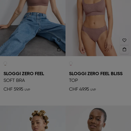
SLOGGI ZERO FEEL
SLOGGI ZERO FEEL BLISS
SOFT BRA
TOP
CHF 59.95
CHF 49.95