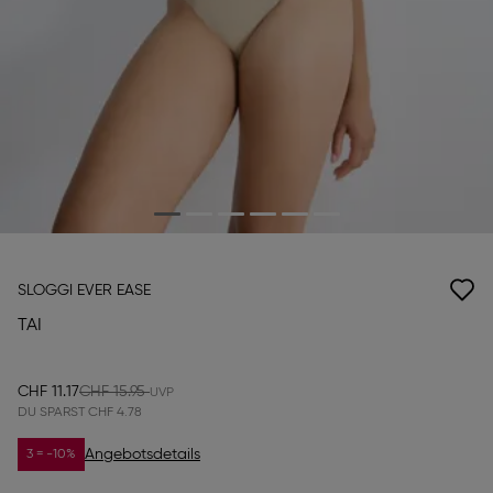
SLOGGI EVER EASE
TAI
CHF 11.17
CHF 15.95
DU SPARST
CHF 4.78
Angebotsdetails
3 = -10%