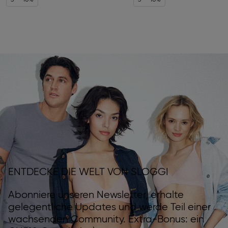
3 = -10%
3 = -10%
ENTDECKE DIE WELT VON SLOGGI
Abonniere unseren Newsletter, erhalte
gelegentliche Updates und werde Teil einer
wachsenden Community. Extra-Bonus: ein