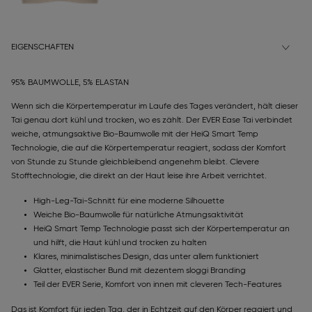
EIGENSCHAFTEN
95% BAUMWOLLE, 5% ELASTAN
Wenn sich die Körpertemperatur im Laufe des Tages verändert, hält dieser
Tai genau dort kühl und trocken, wo es zählt. Der EVER Ease Tai verbindet
weiche, atmungsaktive Bio-Baumwolle mit der HeiQ Smart Temp
Technologie, die auf die Körpertemperatur reagiert, sodass der Komfort
von Stunde zu Stunde gleichbleibend angenehm bleibt. Clevere
Stofftechnologie, die direkt an der Haut leise ihre Arbeit verrichtet.
High-Leg-Tai-Schnitt für eine moderne Silhouette
Weiche Bio-Baumwolle für natürliche Atmungsaktivität
HeiQ Smart Temp Technologie passt sich der Körpertemperatur an
und hilft, die Haut kühl und trocken zu halten
Klares, minimalistisches Design, das unter allem funktioniert
Glatter, elastischer Bund mit dezentem sloggi Branding
Teil der EVER Serie, Komfort von innen mit cleveren Tech-Features
Das ist Komfort für jeden Tag, der in Echtzeit auf den Körper reagiert und