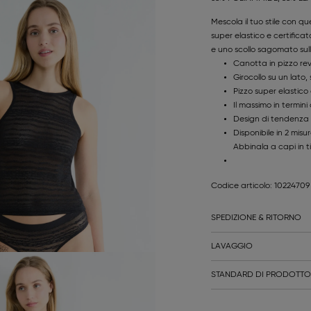
Mescola il tuo stile con q
super elastico e certifica
e uno scollo sagomato sull
Canotta in pizzo rev
Girocollo su un lato,
Pizzo super elastico
Il massimo in termini
Design di tendenza
Disponibile in 2 misur
Abbinala a capi in ti
Codice articolo: 1022470
SPEDIZIONE & RITORNO
LAVAGGIO
STANDARD DI PRODOTTO 