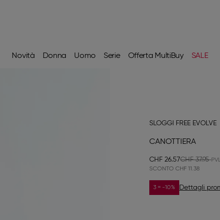
Novità
Donna
Uomo
Serie
Offerta MultiBuy
SALE
SLOGGI FREE EVOLVE
CANOTTIERA
CHF 26.57
CHF 37.95
SCONTO
CHF 11.38
Dettagli pr
3 = -10%