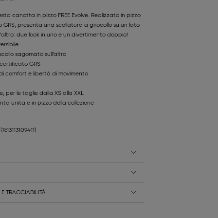
uesta canotta in pizzo FREE Evolve. Realizzato in pizzo
to GRS, presenta una scollatura a girocollo su un lato
’altro: due look in uno e un divertimento doppio!
ersibile
 scollo sagomato sull’altro
 certificato GRS
 di comfort e libertà di movimento
e, per le taglie dalla XS alla XXL
nta unita e in pizzo della collezione
9
(7613113109411)
E TRACCIABILITÀ