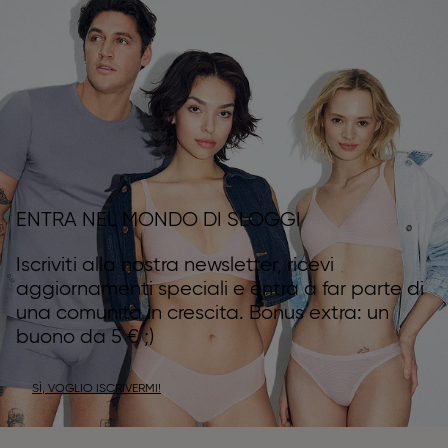
ENTRA NEL MONDO DI SLOGGI
Iscriviti alla nostra newsletter, ricevi
aggiornamenti speciali e entra a far parte di
una comunità in crescita. Bonus extra: un
buono da 5 € ;)
SÌ, VOGLIO ISCRIVERMI!