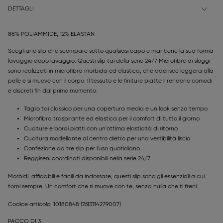
DETTAGLI
88% POLIAMMIDE, 12% ELASTAN
Scegli uno slip che scompare sotto qualsiasi capo e mantiene la sua forma
lavaggio dopo lavaggio. Questi slip tai della serie 24/7 Microfibre di sloggi
sono realizzati in microfibra morbida ed elastica, che aderisce leggera alla
pelle e si muove con il corpo. Il tessuto e le finiture piatte li rendono comodi
e discreti fin dal primo momento.
Taglio tai classico per una copertura media e un look senza tempo
Microfibra traspirante ed elastica per il comfort di tutto il giorno
Cuciture e bordi piatti con un'ottima elasticità di ritorno
Cucitura modellante al centro dietro per una vestibilità liscia
Confezione da tre slip per l'uso quotidiano
Reggiseni coordinati disponibili nella serie 24/7
Morbidi, affidabili e facili da indossare, questi slip sono gli essenziali a cui
torni sempre. Un comfort che si muove con te, senza nulla che ti freni.
Codice articolo: 10180848
(7613114279007)
PACCO DI 3