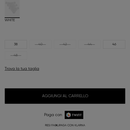
WHITE
38
40
42
44
46
48
Trova la tua taglia
AGGIUNGI AL CARRELLO
Paga con
RESI FACILI
PAGA CON KLARNA