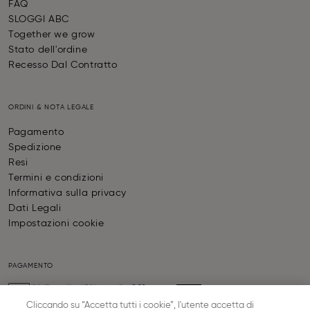
FAQ
SLOGGI ABC
Together we grow
Stato dell'ordine
Recesso Dal Contratto
ORDINI & NOTA LEGALE
Pagamento
Spedizione
Resi
Termini e condizioni
Informativa sulla privacy
Dati Legali
Impostazioni cookie
PAGAMENTO
Cliccando su “Accetta tutti i cookie”, l'utente accetta di