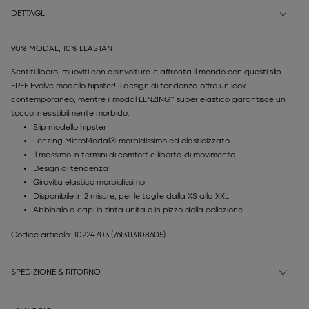
DETTAGLI
90% MODAL, 10% ELASTAN
Sentiti libero, muoviti con disinvoltura e affronta il mondo con questi slip
FREE Evolve modello hipster! Il design di tendenza offre un look
contemporaneo, mentre il modal LENZING™ super elastico garantisce un
tocco irresistibilmente morbido.
Slip modello hipster
Lenzing MicroModal® morbidissimo ed elasticizzato
Il massimo in termini di comfort e libertà di movimento
Design di tendenza
Girovita elastico morbidissimo
Disponibile in 2 misure, per le taglie dalla XS alla XXL
Abbinalo a capi in tinta unita e in pizzo della collezione
Codice articolo: 10224703
(7613113108605)
SPEDIZIONE & RITORNO