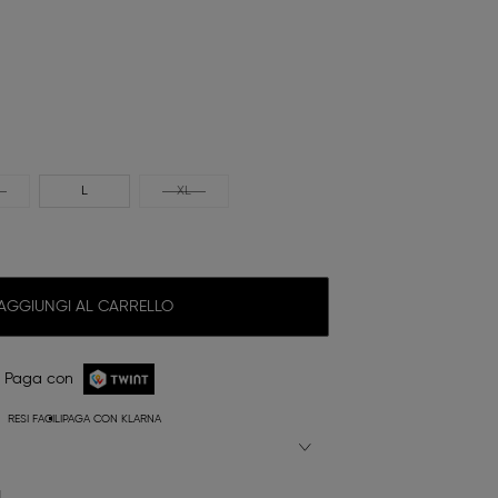
L
XL
AGGIUNGI AL CARRELLO
Paga con
RESI FACILI
PAGA CON KLARNA
N