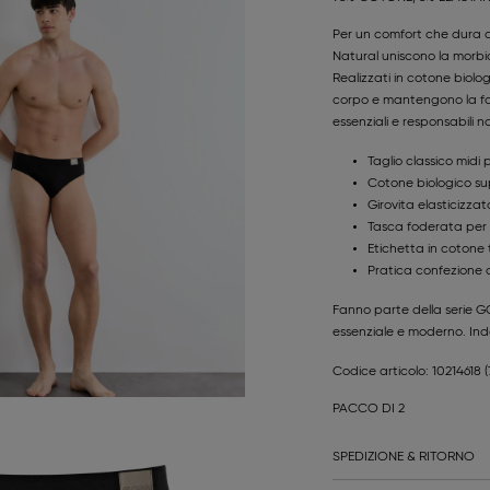
Per un comfort che dura a
Natural uniscono la morbid
Realizzati in cotone biolo
corpo e mantengono la fo
essenziali e responsabili
Taglio classico midi 
Cotone biologico su
Girovita elasticizzat
Tasca foderata per
Etichetta in cotone 
Pratica confezione 
Fanno parte della serie G
essenziale e moderno. Indos
Codice articolo: 10214618
PACCO DI 2
SPEDIZIONE & RITORNO