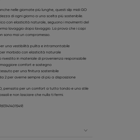
nche nelle giornate più lunghe, questi slip midi GO
ezza di ogni giorno a una scelta più sostenibile.
gico con elasticità naturale, seguono i movimenti del
rma lavaggio dopo lavaggio. La prova che i capi
 non sono mai un compromesso.
per una vestibilità pulita e intramontabile
per morbido con elasticità naturale
o rivestito in materiale di provenienza responsabile
 maggiore comfort e sostegno
tessuto per una finitura sostenibile
da 2 per averne sempre di più a disposizione
O, pensata per un comfort a tutto tondo e uno stile
sali e non lasciare che nulla ti fermi.
(7613141401549)