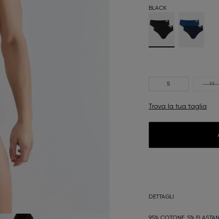
BLACK
S
M
Trova la tua taglia
DETTAGLI
95% COTONE, 5% ELASTA