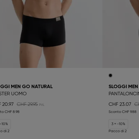
OGGI MEN GO NATURAL
SLOGGI MEN
PSTER UOMO
PANTALONCI
 20.97
CHF 29.95
CHF 23.07
C
nto
CHF 8.98
Sconto
CHF 9.88
 -10%
3 = -10%
o di 2
Pacco di 2