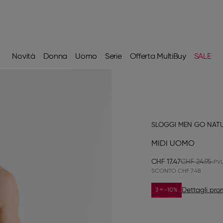
Novità
Donna
Uomo
Serie
Offerta MultiBuy
SALE
SLOGGI MEN GO NAT
MIDI UOMO
CHF 17.47
CHF 24.95
SCONTO
CHF 7.48
Dettagli pr
3 = -10%