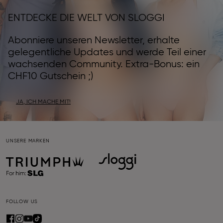
ENTDECKE DIE WELT VON SLOGGI
Abonniere unseren Newsletter, erhalte
gelegentliche Updates und werde Teil einer
wachsenden Community. Extra-Bonus: ein
CHF10 Gutschein ;)
JA, ICH MACHE MIT!
UNSERE MARKEN
FOLLOW US