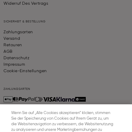
Widerruf Des Vertrags
SICHERHEIT & BESTELLUNG
Zahlungsarten
Versand
Retouren
AGB
Datenschutz
Impressum
Cookie-Einstellungen
ZAHLUNGSARTEN
Wenn Sie auf „Alle Cookies akzeptieren“ klicken, stimmen
Sie der Speicherung von Cookies auf Ihrem Gerät zu, um
VERSAND
die Websitenavigation zu verbessern, die Websitenutzung
zu analysieren und unsere Marketingbemühungen zu