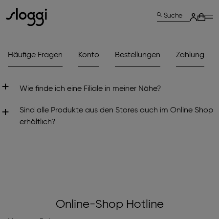
Suche
Häufige Fragen
Konto
Bestellungen
Zahlung
Wie finde ich eine Filiale in meiner Nähe?
Du kannst unseren
Filialfinder
nutzen, um Filialen in
Sind alle Produkte aus den Stores auch im Online Shop
deiner Nähe zu finden. Nutze deine Postleitzahl, Stadt
erhältlich?
oder dein Bundesland um die nächstgelegenen Filialen
Ja, unser Sortiment variiert nicht zwischen dem Online
zu finden.
Shop und den Geschäften.
Online-Shop Hotline