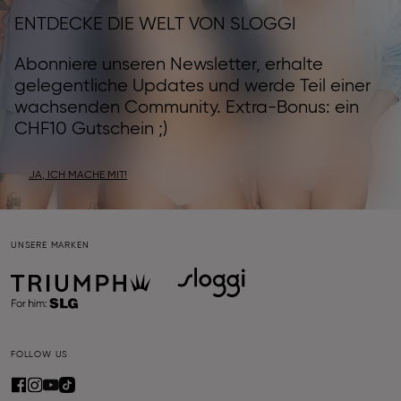
ENTDECKE DIE WELT VON SLOGGI
Abonniere unseren Newsletter, erhalte
gelegentliche Updates und werde Teil einer
wachsenden Community. Extra-Bonus: ein
CHF10 Gutschein ;)
JA, ICH MACHE MIT!
UNSERE MARKEN
FOLLOW US