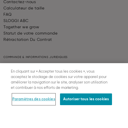
Contactez-nous
Calculateur de taille
FAQ
SLOGGI ABC
Together we grow
Statut de votre commande
Rétractation Du Contrat
COMMANDE & INFORMATIONS JURIDIQUES
Paiement
En cliquant sur « Accepter tous les cookies », vous
Livraison
acceptez le stockage de cookies sur votre appareil pour
Retour
améliorer la navigation sur le site, analyser son utilisation
Conditions générales de vente
et contribuer à nos efforts de marketing.
Protection des données
Mentions légales
Paramètres des cookies
Autoriser tous les cookies
Paramètres des cookies
PAIEMENT