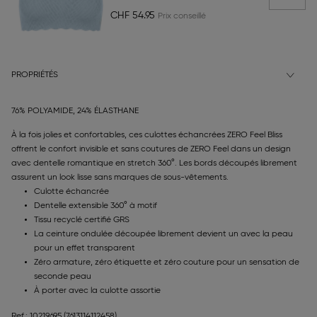
CHF 54.95
PROPRIÉTÉS
76% POLYAMIDE, 24% ÉLASTHANE
À la fois jolies et confortables, ces culottes échancrées ZERO Feel Bliss
offrent le confort invisible et sans coutures de ZERO Feel dans un design
avec dentelle romantique en stretch 360°. Les bords découpés librement
assurent un look lisse sans marques de sous-vêtements.
Culotte échancrée
Dentelle extensible 360° à motif
Tissu recyclé certifié GRS
La ceinture ondulée découpée librement devient un avec la peau
pour un effet transparent
Zéro armature, zéro étiquette et zéro couture pour un sensation de
seconde peau
À porter avec la culotte assortie
Ref.: 10219695
(7613114112458)