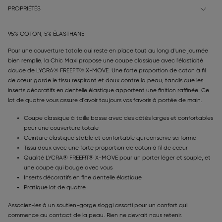
PROPRIÉTÉS
95% COTON, 5% ÉLASTHANE
Pour une couverture totale qui reste en place tout au long d'une journée
bien remplie, la Chic Maxi propose une coupe classique avec l'élasticité
douce de LYCRA® FREEF!T® X-MOVE. Une forte proportion de coton à fil
de cœur garde le tissu respirant et doux contre la peau, tandis que les
inserts décoratifs en dentelle élastique apportent une finition raffinée. Ce
lot de quatre vous assure d'avoir toujours vos favoris à portée de main.
Coupe classique à taille basse avec des côtés larges et confortables
pour une couverture totale
Ceinture élastique stable et confortable qui conserve sa forme
Tissu doux avec une forte proportion de coton à fil de cœur
Qualité LYCRA® FREEF!T® X-MOVE pour un porter léger et souple, et
une coupe qui bouge avec vous
Inserts décoratifs en fine dentelle élastique
Pratique lot de quatre
Associez-les à un soutien-gorge sloggi assorti pour un confort qui
commence au contact de la peau. Rien ne devrait nous retenir.