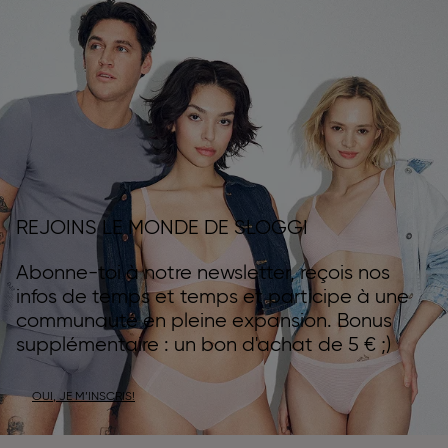
REJOINS LE MONDE DE SLOGGI
Abonne-toi à notre newsletter, reçois nos
infos de temps et temps et participe à une
communauté en pleine expansion. Bonus
supplémentaire : un bon d'achat de 5 € ;)
OUI, JE M’INSCRIS!