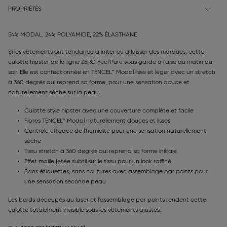
PROPRIÉTÉS
54% MODAL, 24% POLYAMIDE, 22% ÉLASTHANE
Si les vêtements ont tendance à irriter ou à laisser des marques, cette
culotte hipster de la ligne ZERO Feel Pure vous garde à l'aise du matin au
soir. Elle est confectionnée en TENCEL™ Modal lisse et léger avec un stretch
à 360 degrés qui reprend sa forme, pour une sensation douce et
naturellement sèche sur la peau.
Culotte style hipster avec une couverture complète et facile
Fibres TENCEL™ Modal naturellement douces et lisses
Contrôle efficace de l'humidité pour une sensation naturellement
sèche
Tissu stretch à 360 degrés qui reprend sa forme initiale
Effet maille jetée subtil sur le tissu pour un look raffiné
Sans étiquettes, sans coutures avec assemblage par points pour
une sensation seconde peau
Les bords découpés au laser et l'assemblage par points rendent cette
culotte totalement invisible sous les vêtements ajustés.