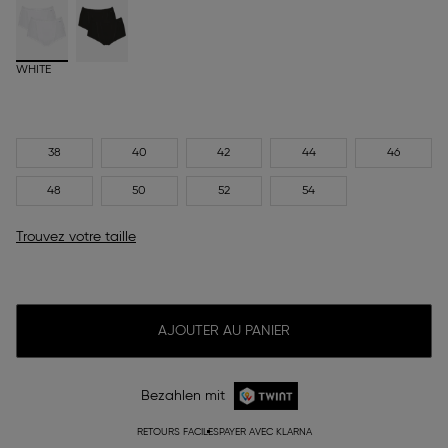
WHITE
38
40
42
44
46
48
50
52
54
Trouvez votre taille
AJOUTER AU PANIER
Bezahlen mit
RETOURS FACILES
PAYER AVEC KLARNA