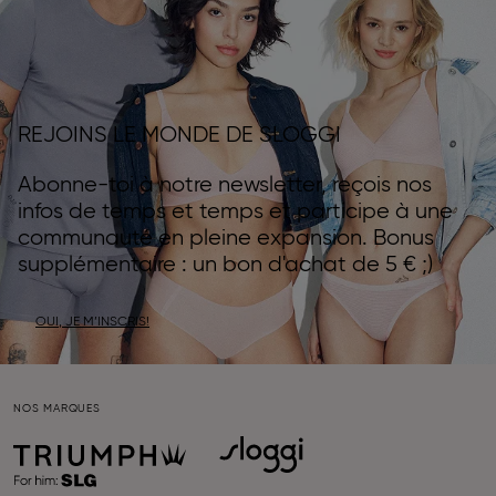
REJOINS LE MONDE DE SLOGGI
Abonne-toi à notre newsletter, reçois nos
infos de temps et temps et participe à une
communauté en pleine expansion. Bonus
supplémentaire : un bon d'achat de 5 € ;)
OUI, JE M’INSCRIS!
NOS MARQUES