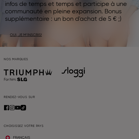
infos de temps et temps et participe à une
communauté en pleine expansion. Bonus
supplémentaire : un bon d'achat de 5 € ;)
OUI, JE M’INSCRIS!
NOS MARQUES
RENDEZ-VOUS SUR
CHOISISSEZ VOTRE PAYS
FRANÇAIS