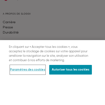
A PROPOS DE SLOGGI
Carrière
Presse
Durabilité
En cliquant sur « Accepter tous les cookies », vous
AIDE & INFORMATION
acceptez le stockage de cookies sur votre appareil pour
Contactez-nous
améliorer la navigation sur le site, analyser son utilisation
et contribuer à nos efforts de marketing.
Calculateur de taille
FAQ
Paramètres des cookies
Autoriser tous les cookies
SLOGGI ABC
Together we grow
Statut de votre commande
Rétractation Du Contrat
COMMANDE & INFORMATIONS JURIDIQUES